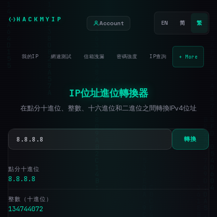
HACKMYIP
Account
EN
简
繁
我的IP
網速測試
信箱洩漏
密碼強度
IP查詢
+ More
IP位址進位轉換器
在點分十進位、整數、十六進位和二進位之間轉換IPv4位址
轉換
點分十進位
8.8.8.8
整數（十進位）
134744072