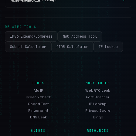
RELATED TOOLS
IPv6 Expand/Compress
MAC Address Tool
Subnet Calculator
CIDR Calculator
IP Lookup
TOOLS
MORE TOOLS
My IP
WebRTC Leak
Breach Check
Port Scanner
Speed Test
IP Lookup
Fingerprint
Privacy Score
DNS Leak
Bingo
GUIDES
RESOURCES