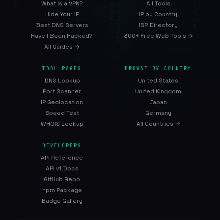
What Is a VPN?
All Tools
Hide Your IP
IP by Country
Best DNS Servers
ISP Directory
Have I Been Hacked?
300+ Free Web Tools →
All Guides →
TOOL PAGES
BROWSE BY COUNTRY
DNS Lookup
United States
Port Scanner
United Kingdom
IP Geolocation
Japan
Speed Test
Germany
WHOIS Lookup
All Countries →
DEVELOPERS
API Reference
API v1 Docs
GitHub Repo
npm Package
Badge Gallery